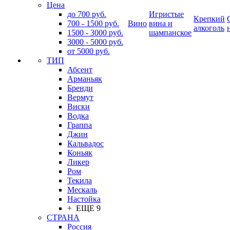
Цена
до 700 руб.
Игристые
Крепкий
700 - 1500 руб.
Вино
вина и
алкоголь
1500 - 3000 руб.
шампанское
3000 - 5000 руб.
от 5000 руб.
ТИП
Абсент
Арманьяк
Бренди
Вермут
Виски
Водка
Граппа
Джин
Кальвадос
Коньяк
Ликер
Ром
Текила
Мескаль
Настойка
+ ЕЩЕ 9
СТРАНА
Россия