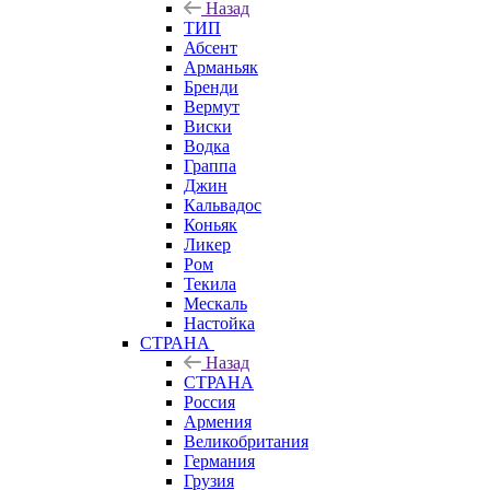
Назад
ТИП
Абсент
Арманьяк
Бренди
Вермут
Виски
Водка
Граппа
Джин
Кальвадос
Коньяк
Ликер
Ром
Текила
Мескаль
Настойка
СТРАНА
Назад
СТРАНА
Россия
Армения
Великобритания
Германия
Грузия