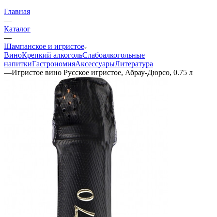
Главная
—
Каталог
—
Шампанское и игристое
Вино
Крепкий алкоголь
Слабоалкогольные
напитки
Гастрономия
Аксессуары
Литература
—
Игристое вино Русское игристое, Абрау-Дюрсо, 0.75 л