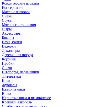
Кондитерские изделия
Консервация
Масло оливковое
Снеки
Соусы
Мясная гастрономия
Сыры
Аксессуары
Бокалы
Вазы, банки
Ведёрки
Декантеры
Деревянная посуда
Корзины
Пробки
Свечи
Штопоры, нарзанники
Литература
Книги
Журналы
Ежеднивники
Вино
Игристые вина и шампанское
Крепкий алкоголь
Слабоалкогольные напитки