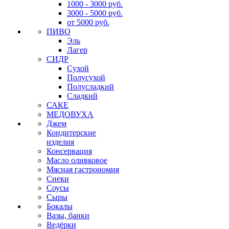
1000 - 3000 руб.
3000 - 5000 руб.
от 5000 руб.
ПИВО
Эль
Лагер
СИДР
Сухой
Полусухой
Полусладкий
Сладкий
САКЕ
МЕДОВУХА
Джем
Кондитерские
изделия
Консервация
Масло оливковое
Мясная гастрономия
Снеки
Соусы
Сыры
Бокалы
Вазы, банки
Ведёрки