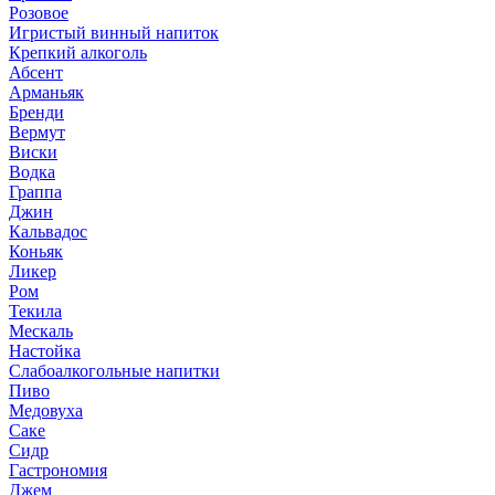
Розовое
Игристый винный напиток
Крепкий алкоголь
Абсент
Арманьяк
Бренди
Вермут
Виски
Водка
Граппа
Джин
Кальвадос
Коньяк
Ликер
Ром
Текила
Мескаль
Настойка
Слабоалкогольные напитки
Пиво
Медовуха
Саке
Сидр
Гастрономия
Джем