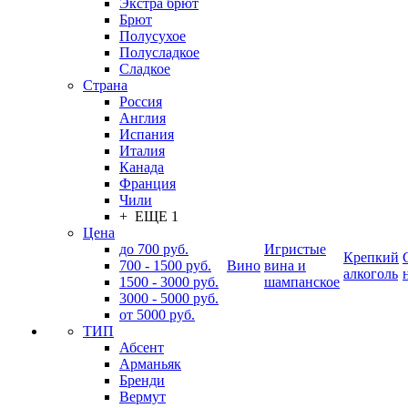
Экстра брют
Брют
Полусухое
Полусладкое
Сладкое
Страна
Россия
Англия
Испания
Италия
Канада
Франция
Чили
+ ЕЩЕ 1
Цена
до 700 руб.
Игристые
Крепкий
700 - 1500 руб.
Вино
вина и
алкоголь
1500 - 3000 руб.
шампанское
3000 - 5000 руб.
от 5000 руб.
ТИП
Абсент
Арманьяк
Бренди
Вермут