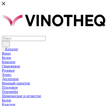
Каталог
Вино
Белое
Красное
Оранжевое
Розовое
Херес
Десертное
Винный напиток
Плодовое
Портвейн
Шампанское и игристое
Белое
Красное