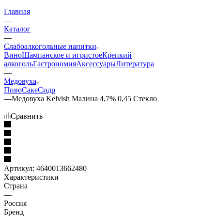
Главная
—
Каталог
—
Слабоалкогольные напитки
Вино
Шампанское и игристое
Крепкий
алкоголь
Гастрономия
Аксессуары
Литература
—
Медовуха
Пиво
Саке
Сидр
—
Медовуха Kelvish Малина 4,7% 0,45 Стекло
Сравнить
Артикул:
4640013662480
Характеристики
Страна
—
Россия
Бренд