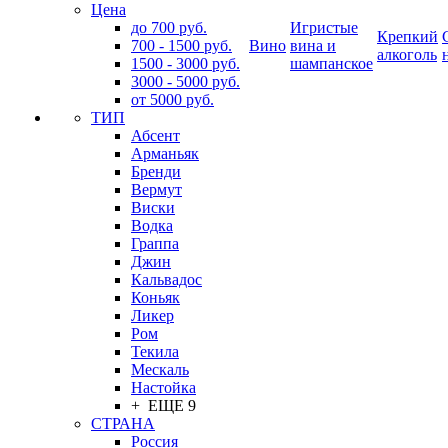
Цена
до 700 руб.
Игристые
Крепкий
700 - 1500 руб.
Вино
вина и
алкоголь
1500 - 3000 руб.
шампанское
3000 - 5000 руб.
от 5000 руб.
ТИП
Абсент
Арманьяк
Бренди
Вермут
Виски
Водка
Граппа
Джин
Кальвадос
Коньяк
Ликер
Ром
Текила
Мескаль
Настойка
+ ЕЩЕ 9
СТРАНА
Россия