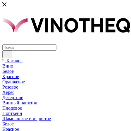
Каталог
Вино
Белое
Красное
Оранжевое
Розовое
Херес
Десертное
Винный напиток
Плодовое
Портвейн
Шампанское и игристое
Белое
Красное