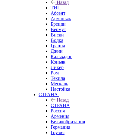
Назад
ТИП
Абсент
Арманьяк
Бренди
Вермут
Виски
Водка
Граппа
Джин
Кальвадос
Коньяк
Ликер
Ром
Текила
Мескаль
Настойка
СТРАНА
Назад
СТРАНА
Россия
Армения
Великобритания
Германия
Грузия