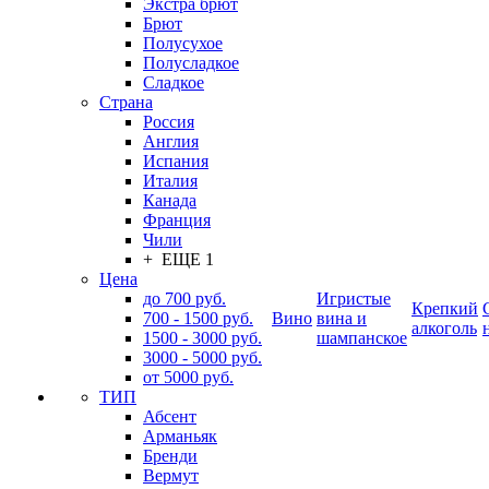
Экстра брют
Брют
Полусухое
Полусладкое
Сладкое
Страна
Россия
Англия
Испания
Италия
Канада
Франция
Чили
+ ЕЩЕ 1
Цена
до 700 руб.
Игристые
Крепкий
700 - 1500 руб.
Вино
вина и
алкоголь
1500 - 3000 руб.
шампанское
3000 - 5000 руб.
от 5000 руб.
ТИП
Абсент
Арманьяк
Бренди
Вермут