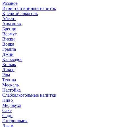
Розовое
Игристый винный напиток
Крепкий алкоголь
Абсент
Арманьяк
Бренди
Вермут
Виски
Водка
Граппа
Джин
Кальвадос
Коньяк
Ликер
Ром
Текила
Мескаль
Настойка
Слабоалкогольные напитки
Пиво
Медовуха
Саке
Сидр
Гастрономия
Джем