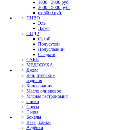
1000 - 3000 руб.
3000 - 5000 руб.
от 5000 руб.
ПИВО
Эль
Лагер
СИДР
Сухой
Полусухой
Полусладкий
Сладкий
САКЕ
МЕДОВУХА
Джем
Кондитерские
изделия
Консервация
Масло оливковое
Мясная гастрономия
Снеки
Соусы
Сыры
Бокалы
Вазы, банки
Ведёрки