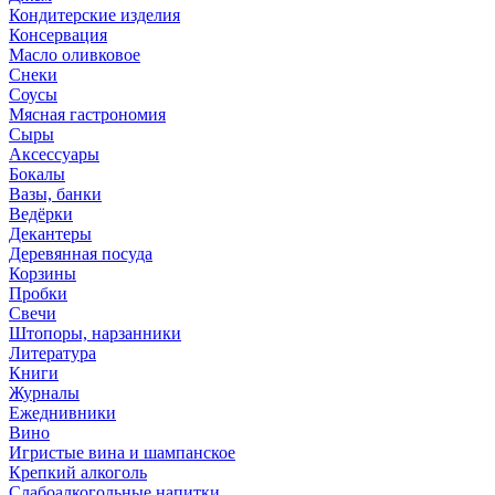
Кондитерские изделия
Консервация
Масло оливковое
Снеки
Соусы
Мясная гастрономия
Сыры
Аксессуары
Бокалы
Вазы, банки
Ведёрки
Декантеры
Деревянная посуда
Корзины
Пробки
Свечи
Штопоры, нарзанники
Литература
Книги
Журналы
Ежеднивники
Вино
Игристые вина и шампанское
Крепкий алкоголь
Слабоалкогольные напитки